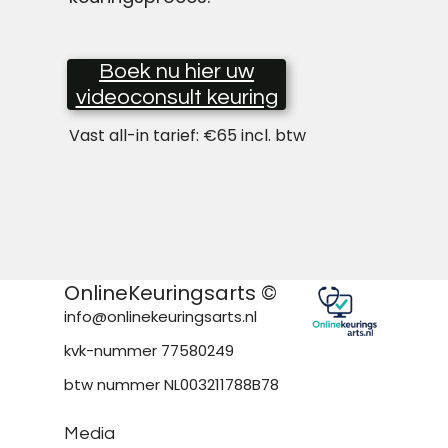
Boek nu hier uw
videoconsult keuring
Vast all-in tarief: €65 incl. btw
OnlineKeuringsarts ©
info@onlinekeuringsarts.nl
kvk-nummer 77580249
btw nummer NL003211788B78
Media