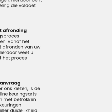
ling die voldoet
ot afronding
gsproces
ken. Vanaf het
t afronden van uw
Hierdoor weet u
t het proces
saanvraag
 ons kiezen, is de
line keuringsarts
en met betrokken
 keuringen
ller duidelijkheid