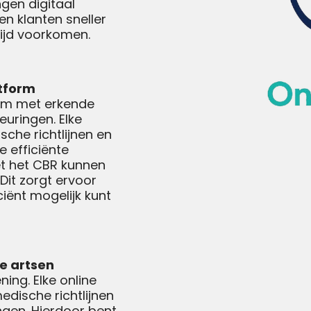
gen digitaal
n klanten sneller
ijd voorkomen.
atform
form met erkende
keuringen. Elke
sche richtlijnen en
e efficiënte
et het CBR kunnen
 Dit zorgt ervoor
ciënt mogelijk kunt
e artsen
ning. Elke online
dische richtlijnen
ngen. Hierdoor bent