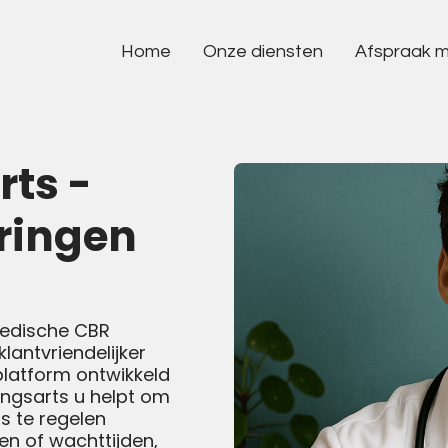
Home
Onze diensten
Afspraak 
Informatie over rijbewijskeuringen
Psychische aandoening
Diabetes
rts -
Hart- en vaatziekten
ringen
Epilepsie
Ménière
Nierschade
medische CBR
Flauwvallen
klantvriendelijker
latform ontwikkeld
Misvorming hersenvat
ingsarts u helpt om
Medicatie
is te regelen
den of wachttijden,