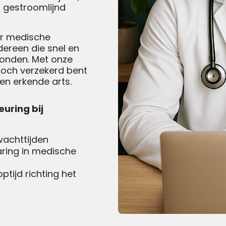
Spoedkeuring
 gestroomlijnd
or medische
dereen die snel en
ronden. Met onze
u toch verzekerd bent
en erkende arts.
uring bij
 wachttijden
aring in medische
ptijd richting het