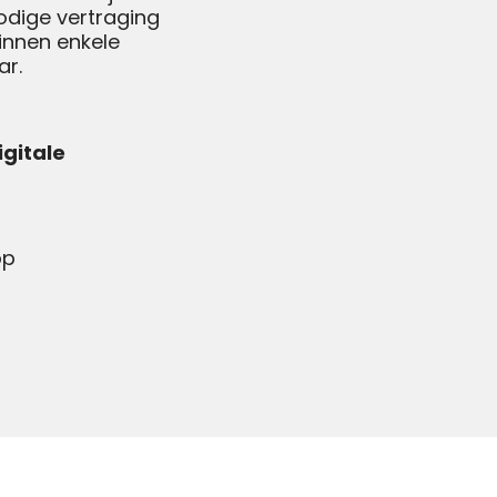
odige vertraging
binnen enkele
ar.
igitale
op