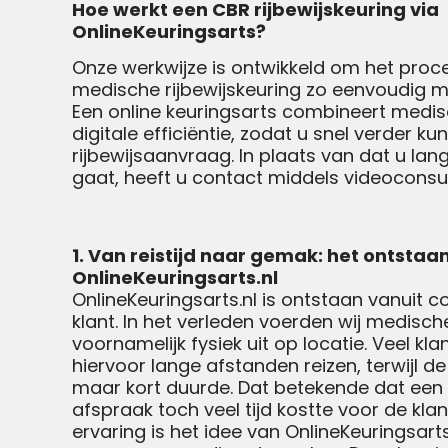
Hoe werkt een CBR rijbewijskeuring via
OnlineKeuringsarts?
Onze werkwijze is ontwikkeld om het proc
medische rijbewijskeuring zo eenvoudig m
Een online keuringsarts combineert medis
digitale efficiëntie, zodat u snel verder k
rijbewijsaanvraag. In plaats van dat u lan
gaat, heeft u contact middels videoconsul
1. Van reistijd naar gemak: het ontstaa
OnlineKeuringsarts.nl
OnlineKeuringsarts.nl is ontstaan vanuit 
klant. In het verleden voerden wij medisch
voornamelijk fysiek uit op locatie. Veel k
hiervoor lange afstanden reizen, terwijl de
maar kort duurde. Dat betekende dat een r
afspraak toch veel tijd kostte voor de klan
ervaring is het idee van OnlineKeuringsar