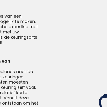
es van een
ogelijk te maken.
che expertise met
unt met uw
gs de keuringsarts
t.
n van
coulance naar de
e keuringen
lanten moesten
 keuring zelf vaak
elatief korte
t. Vanuit deze
ts ontstaan om het