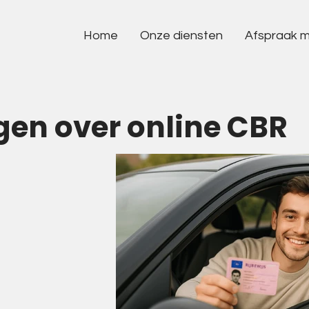
Home
Onze diensten
Afspraak 
Informatie over rijbewijskeuringen
Psychische aandoening
Diabetes
gen over online CBR
Hart- en vaatziekten
Epilepsie
Ménière
Nierschade
Flauwvallen
Misvorming hersenvat
Medicatie