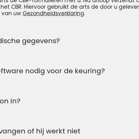
arts de CBR-formulieren met u. Na afloop verzendt 
het CBR. Hiervoor gebruikt de arts de door u gelev
n van uw
Gezondheidsverklaring
.
edische gegevens?
oftware nodig voor de keuring?
on in?
vangen of hij werkt niet