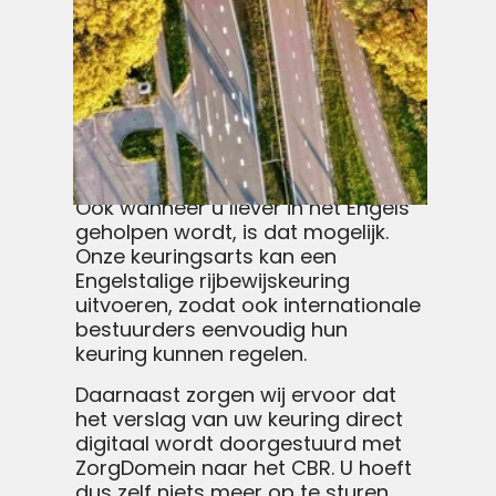
richtlijnen van het CBR. Dankzij het
online proces hoeft u niet naar een
praktijk of locatie te reizen en kunt
u de keuring vanuit huis regelen.
Dat scheelt tijd en maakt een
goedkope rijbewijskeuring voor
iedereen bereikbaar.
Ook wanneer u liever in het Engels
geholpen wordt, is dat mogelijk.
Onze keuringsarts kan een
Engelstalige rijbewijskeuring
uitvoeren, zodat ook internationale
bestuurders eenvoudig hun
keuring kunnen regelen.
Daarnaast zorgen wij ervoor dat
het verslag van uw keuring direct
digitaal wordt doorgestuurd met
ZorgDomein naar het CBR. U hoeft
dus zelf niets meer op te sturen.