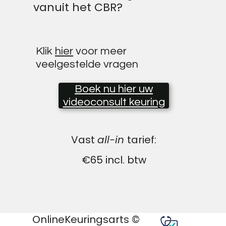
vanuit het CBR?
Klik
hier
voor meer
veelgestelde vragen
Boek nu hier uw
videoconsult keuring
Vast
all-in
tarief:
€65 incl. btw
OnlineKeuringsarts ©